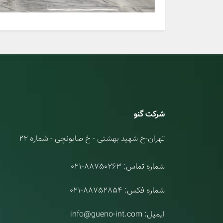
شرکت گنو
تهران-خ شهید بهشتی - خ صابونچی - شماره 22
شماره تماس:
021-88750263
شماره فکس:
021-88752854
ایمیل:
info@gueno-int.com