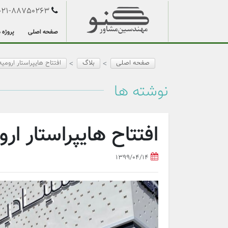
021-88750263
صفحه اصلی
پروژه 
صفحه اصلی
بلاگ
افتتاح هایپراستار ارومیه
نوشته‌‌ ها
افتتاح هایپراستار ارو
1399/04/14