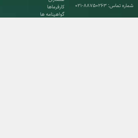
شماره تماس:
021-88750263
کارفرماها
گواهینامه ها
شماره فکس:
021-88752854
تقدیرنامه ها
تماس با ما
ایمیل:
info@gueno-int.com
درباره ما