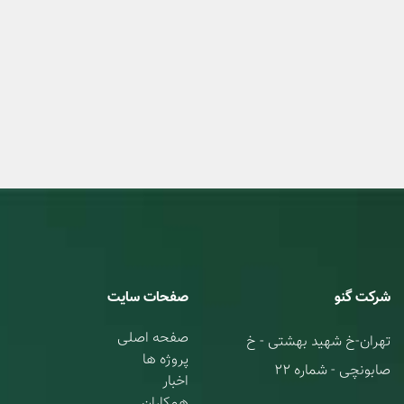
شرکت گنو
صفحات سایت
صفحه اصلی
تهران-خ شهید بهشتی - خ
پروژه ها
صابونچی - شماره 22
اخبار
همکاران